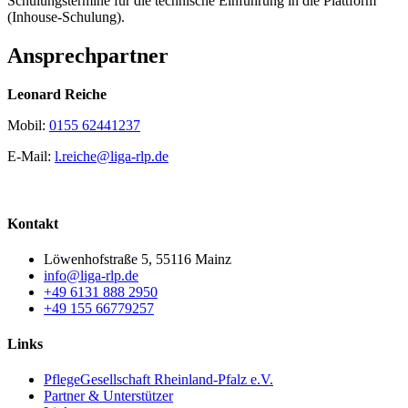
Schulungstermine für die technische Einführung in die Plattform
(Inhouse-Schulung).
Ansprechpartner
Leonard Reiche
Mobil:
0155 62441237
E-Mail:
l.reiche@liga-rlp.de
Kontakt
Löwenhofstraße 5, 55116 Mainz
info@liga-rlp.de
+49 6131 888 2950
+49 155 66779257
Links
PflegeGesellschaft Rheinland-Pfalz e.V.
Partner & Unterstützer