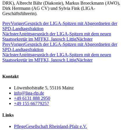
DRK), Albrecht Bähr (Diakonie),
Markus Broeckmann (AWO),
Dirk Herrmann (AG CV) und Sylvia Fink (LIGA-
Geschäftsführerin).
Prev
Voriger
Gespräch der LIGA-Spitzen mit Abgeordneten der
SPD-Landtagsfraktion
Nächster
Antrittsgespräch der LIGA-Spitzen mit dem neuen
Staatssekretär im MFFKI, Janosch Littig
Nächster
Prev
Voriger
Gespräch der LIGA-Spitzen mit Abgeordneten der
SPD-Landtagsfraktion
Nächster
Antrittsgespräch der LIGA-Spitzen mit dem neuen
Staatssekretär im MFFKI, Janosch Littig
Nächster
Kontakt
Löwenhofstraße 5, 55116 Mainz
info@liga-rlp.de
+49 6131 888 2950
+49 155 66779257
Links
PflegeGesellschaft Rheinland-Pfalz e.V.